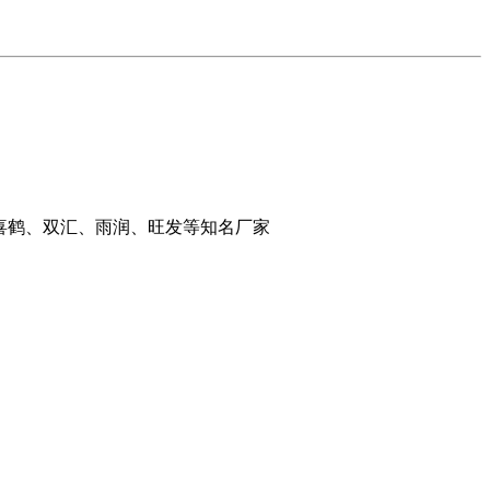
喜鹤、双汇、雨润、旺发等知名厂家