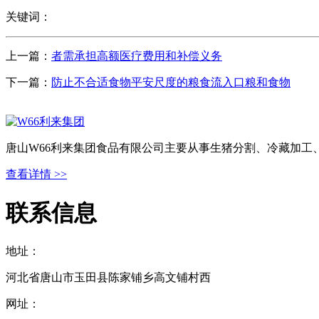
关键词：
上一篇：
者需承担高额医疗费用和补偿义务
下一篇：
防止不合适食物平安尺度的粮食流入口粮和食物
唐山W66利来集团食品有限公司主要从事生猪分割、冷藏加工
查看详情 >>
联系信息
地址：
河北省唐山市玉田县陈家铺乡高文铺村西
网址：