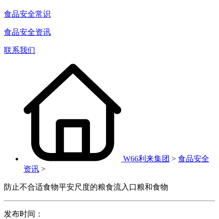
食品安全常识
食品安全资讯
联系我们
W66利来集团
>
食品安全
资讯
>
防止不合适食物平安尺度的粮食流入口粮和食物
发布时间：