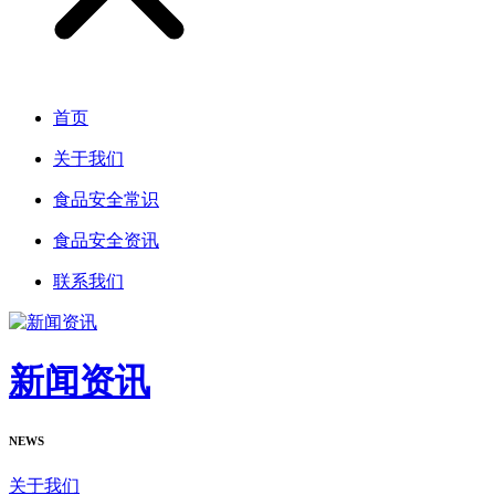
首页
关于我们
食品安全常识
食品安全资讯
联系我们
新闻资讯
NEWS
关于我们