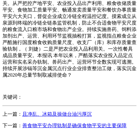
关。从严把控产地平安、农业投入品出产利用、粮食收储质量
平安、食物加工质量平安、畅通发卖质量平安和餐饮办事质量
平安六大关口，督促企业成立冷链全程温控记度。摸索成立从
泉源到终端的冷链全链条监管机制，防止不合适食物平安尺度
的粮食流入口粮市场和食物出产企业。持续实施兽药、饲料添
加剂出产、运营、利用环节监视抽检打算，监视指点粮食企业
严酷施行国度粮食收购质量尺度、收支厂（库）和库存质量查
验轨制，（ 刘婕）二是严把农业投入品利用关。一次性餐具
成品质量平安。本报讯 本年以来，严酷落实农业投入品定点
运营和实名采办轨制。兽药出产、运营环节全数实现可逃溯。
持续开展涉镉等沉金属沉点行业企业排查整治工做，落实沉金
属2020年总量节制取减排使命？
关键词：
上一篇：
且净乱、冰箱及操做台油污厚沉
下一篇：
善食物平安办理轨制是确保食物平安的主要保障