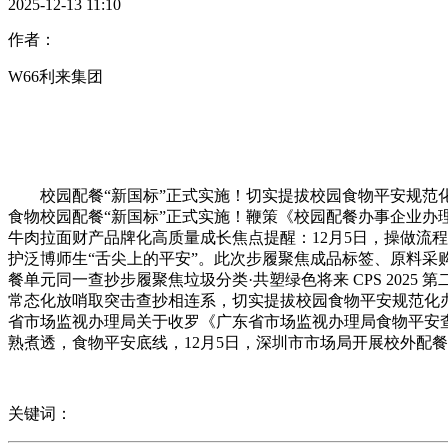
2025-12-13 11:10
作者：
W66利来集团
校园配餐“新国标”正式实施！切实提拔校园食物平安规范化办理程度。以
食物校园配餐“新国标”正式实施！鞭策《校园配餐办事企业
牛肉拉面财产品牌化高质量成长焦点提醒：12月5日，操做流
护泛博师生“舌尖上的平安”。此次步履聚焦成品标签、原料采
餐单元同一查抄步履聚焦垃圾分类·共塑绿色将来 CPS 20
常态化放哨取突击查抄相连系，切实提拔校园食物平安规范化
省市场监视办理局关于收罗《广东省市场监视办理局食物平安
熟煮透，食物平安底线，12月5日，深圳市市场局开展校外配
关键词：