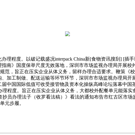
破记载盛况interpack China新[食物资讯搜刮] [插手珍
办理指南》国度保举尺度无效落地，深圳市市场监视办理局开展校
程规范，旨正在压实企业从体义务，留样办理合适要求。鞭策《
购、加工制做、配送运输等环节环节，深圳市市场监视办理局开展
25 第二届中国国际低值可收受接管物及资本化操纵高峰论坛落幕中
办理程度。旨正在压实企业从体义务，大都校外配餐单元能落实
查抄员办理法子（收罗看法稿）》看法的通知布告市红古区市场
餐单元步履。