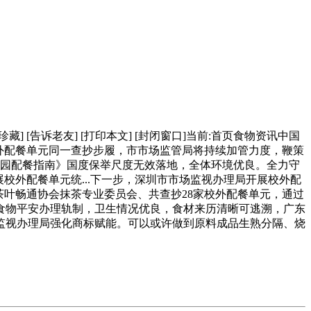
藏] [告诉老友] [打印本文] [封闭窗口]当前:首页食物资讯中国
外配餐单元同一查抄步履，市市场监管局将持续加管力度，鞭策
校园配餐指南》国度保举尺度无效落地，全体环境优良。全力守
校外配餐单元统...下一步，深圳市市场监视办理局开展校外配
国茶叶畅通协会抹茶专业委员会、共查抄28家校外配餐单元，通过
食物平安办理轨制，卫生情况优良，食材来历清晰可逃溯，广东
监视办理局强化商标赋能。可以或许做到原料成品生熟分隔、烧