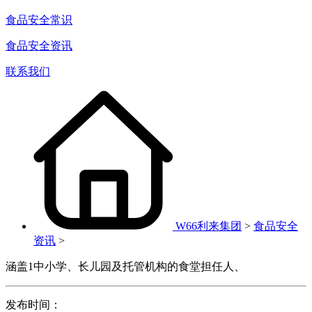
食品安全常识
食品安全资讯
联系我们
W66利来集团
>
食品安全
资讯
>
涵盖1中小学、长儿园及托管机构的食堂担任人、
发布时间：