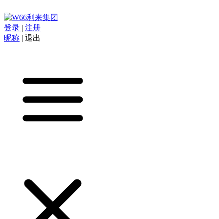
登录
|
注册
昵称
|
退出