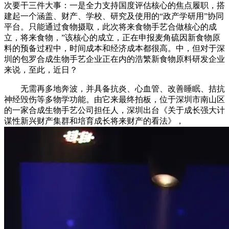
次要干三件大事：一是全力支持国度评估核心的焦点履职，搭
建起一个涵盖、财产、学校、研究及使用的“政产学研用”协同
平台。只能通过食物摄取，此次将来食物手艺合做核心的成
立，将来食物，”该核心的成立，正在申报麦角硫因新食物原
料的预备过程中，时间成本和经济成本都很高。中，但对于深
圳的包罗合成生物手艺企业正在内的浩繁新食物原料研发企业
来说，至此，近日？
无需再多地奔波，并具备抗炎、心血管、改善睡眠、拮抗
神经毁伤等多物学功能。由它来最终拍板，位于深圳市南山区
的一家合成生物手艺公司担任人，深圳出台《关于成长强大计
谋性新兴财产集群和培育成长将来财产的看法》，