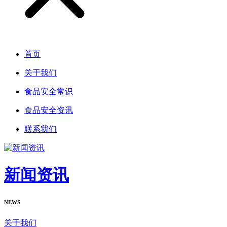
首页
关于我们
食品安全常识
食品安全资讯
联系我们
新闻资讯
NEWS
关于我们