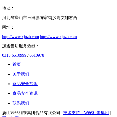
地址：
河北省唐山市玉田县陈家铺乡高文铺村西
网址：
http://www.xjnzb.com
http://www.xjnzb.com
加盟售后服务热线：
0315-6510999
/
6510978
首页
关于我们
食品安全常识
食品安全资讯
联系我们
唐山W66利来集团食品有限公司 |
技术支持：W66利来集团
|