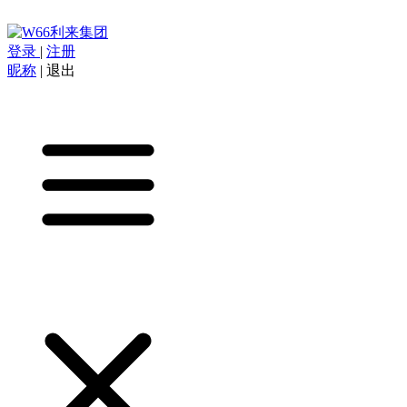
登录
|
注册
昵称
|
退出