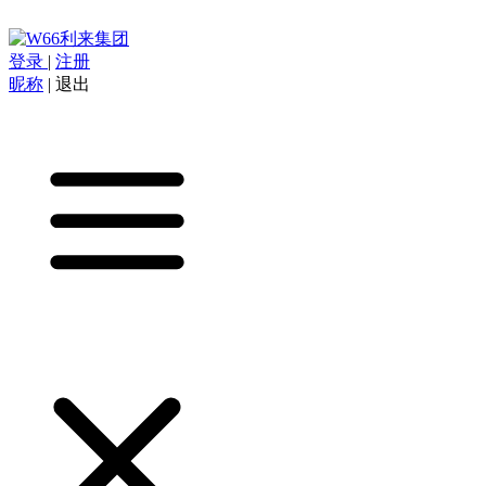
登录
|
注册
昵称
|
退出