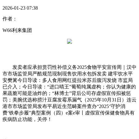
2026-01-23 07:38
作者：
W66利来集团
发卖者应承担赏罚性补偿义务2025食物平安宣传周｜汉中
市市场监管局严酷规范现制现售饮用水包拆发卖 建牢饮水平
安樊篱今日导读：多人食用网红提拉米苏后腹泻发烧 市监局
已介入；今日导读：“进口晴王”葡萄纯属虚构；你认为健康的
果蔬脆可能是油炸的；“林博士”背后公司存虚假宣传拟被惩
罚；美腕优选称捞汁豆腐发霉系漏气（2025年10月31日）连云
港市市场监管局发布平易近生范畴案件查办“2025‘守护消
费’铁拳步履”典型案例（四）e案e审丨虚假宣传保健食物具有
疾病防止功能，关停！