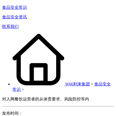
食品安全常识
食品安全资讯
联系我们
W66利来集团
>
食品安全
常识
>
对入网餐饮运营者的从体责要求、风险防控等内
发布时间：