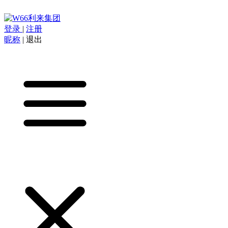
登录
|
注册
昵称
|
退出