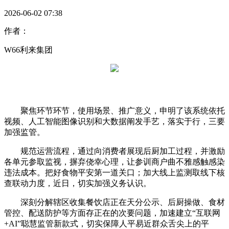
2026-06-02 07:38
作者：
W66利来集团
聚焦环节环节，使用场景、推广意义，申明了该系统依托
视频、人工智能图像识别和大数据阐发手艺，落实于行，三要
加强监管。
规范运营流程，通过向消费者展现后厨加工过程，并激励
各单元参取监视，摒弃侥幸心理，让参训商户曲不雅感触感染
违法成本。把好食物平安第一道关口；加大线上监测取线下核
查联动力度，近日，切实加强义务认识。
深刻分解辖区收集餐饮店正在天分公示、后厨操做、食材
管控、配送防护等方面存正在的次要问题，加速建立“互联网
+AI”聪慧监管新款式，切实保障人平易近群众舌尖上的平