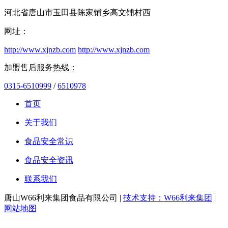
河北省唐山市玉田县陈家铺乡高文铺村西
网址：
http://www.xjnzb.com
http://www.xjnzb.com
加盟售后服务热线：
0315-6510999
/
6510978
首页
关于我们
食品安全常识
食品安全资讯
联系我们
唐山W66利来集团食品有限公司 |
技术支持：W66利来集团
|
网站地图