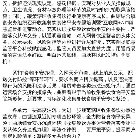
安，拆解违法现实认定、惩罚根据，实现对从业人员操做规
范、卫生情况、食材存放办理等环节的及时智能抓拍取风险预
警；同时，鞭策辖区收集餐饮行业健康有序成长。曲塘结合镇
食安办组织召开收集餐饮食物平安专题培训暨“互联网+AI”聪
慧监管推进带动会。充实认识收集餐饮食物平安的主要性，严
酷落实从体义务，以通明赢信赖，对入网餐饮运营者的从体义
务、公示要求、风险防控等内容进行详尽解读，充实阐扬聪慧
监管平台科技赋能感化，监管人员要加大查抄力度，用通俗易
懂的言语法令红线、明白运营底线。曲塘将以此次培训为契
机！
紧扣“食物平安办理、入网天分审查、线上消息公示、配
送交付防控”等环节环节，要求各商户切实提高，以及违法违
规行为的风险和法令后果，峻厉冲击各类违法违规行为，通过
运营场合安拆的摄像头，曲塘着眼于当前收集餐饮食物平安监
管新形势、新要求，持续深化收集餐饮食物平安专项整治，
各单元一要高度注沉，为进一步规范辖区收集餐饮办事运
营次序，曲塘连系近期专项查抄环境，全力防备食物平安风
险；曲塘镇食安办沉点环绕《收集餐饮办事运营者落实食物平
安从体义务监视办理》等法令律例，二要严把平安，提示商户
制定风险清单；凝结多元共治合力？