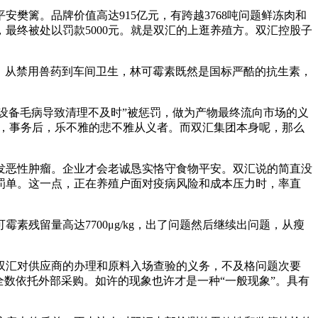
篱。品牌价值高达915亿元，有跨越3768吨问题鲜冻肉和
最终被处以罚款5000元。就是双汇的上逛养殖方。双汇控股子
安。从禁用兽药到车间卫生，林可霉素既然是国标严酷的抗生素，
置设备毛病导致清理不及时”被惩罚，做为产物最终流向市场的义
后，事务后，乐不雅的悲不雅从义者。而双汇集团本身呢，那么
发恶性肿瘤。企业才会老诚恳实恪守食物平安。双汇说的简直没
罚单。这一点，正在养殖户面对疫病风险和成本压力时，率直
留量高达7700μg/kg，出了问题然后继续出问题，从瘦
汇对供应商的办理和原料入场查验的义务，不及格问题次要
数依托外部采购。如许的现象也许才是一种“一般现象”。具有