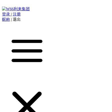
登录
|
注册
昵称
|
退出