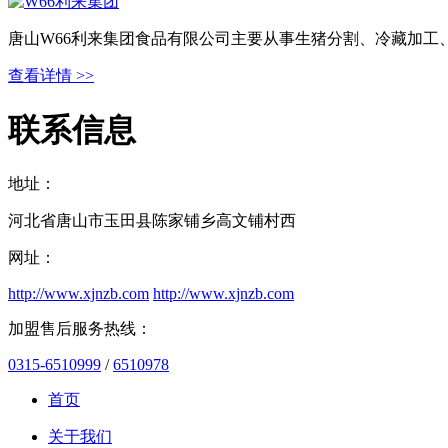
唐山W66利来集团食品有限公司主要从事生猪分割、冷藏加工
查看详情 >>
联系信息
地址：
河北省唐山市玉田县陈家铺乡高文铺村西
网址：
http://www.xjnzb.com
http://www.xjnzb.com
加盟售后服务热线：
0315-6510999
/
6510978
首页
关于我们