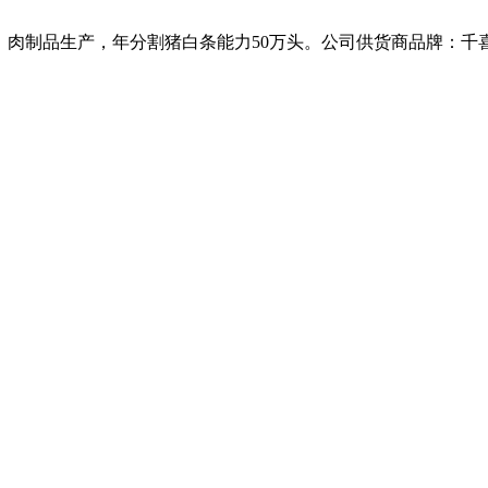
、肉制品生产，年分割猪白条能力50万头。公司供货商品牌：千