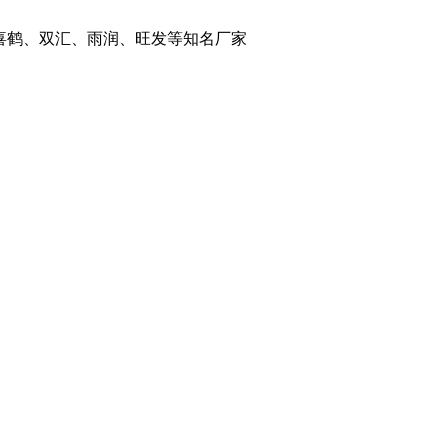
喜鹤、双汇、雨润、旺发等知名厂家