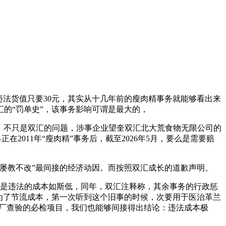
法货值只要30元，其实从十几年前的瘦肉精事务就能够看出来
汇的“罚单史”，该事务影响可谓是最大的，
，不只是双汇的问题，涉事企业望奎双汇北大荒食物无限公司的
在2011年“瘦肉精”事务后，截至2026年5月，要么是需要赔
屡教不改”最间接的经济动因。而按照双汇成长的道歉声明。
是违法的成本如斯低，同年，双汇注释称，其余事务的行政惩
，为了节流成本，第一次听到这个旧事的时候，次要用于医治革兰
品出厂查验的必检项目，我们也能够间接得出结论：违法成本极