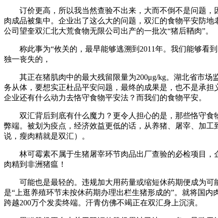
订价更高，所以我当然查验不出来，大而不倒不是问题，因其可
肉成品被集中。企业出了这么大的问题，双汇的食物平安防地老
公司望奎双汇北大荒食物无限公司出产的一批次“猪后鞧肉”。
称此事为“攸关的，最早能够逃溯到2011年。我们能够看到
独一丧失的，
其正在猪肌肉中的最大残留限量为200μg/kg。湖北省市
务从体，要想实正杜品平安问题，最终的成果是，也不是承担义
企业还有什么动力去恪守食物平安法？而我们的食物平安。
双汇背后到底有什么魔力？更令人担心的是，那些恪守食物平
弊端。被划为疫点，经济效益更低的话，从养猪、屠宰、加工
说，瘦肉精就是双汇）。
林可霉素不属于生猪屠宰环节肉品出厂查验的必检项目，企业层
肉精到非洲猪瘟！
可能也是最轻的。违规加大用药量或缩短休药期便成为可能
是“上逛养殖环节未按休药期办理出栏生猪形成的”。就将国内
跨越200万个发卖终端。汗青仿佛不竭正在双汇身上沉演。