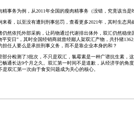
精事务为例，从2011年全国的瘦肉精事务（没错，究竟该当
，以至没有遭到刑事惩罚，查看更多2021年，其时生态局处以
仍然依托外部采购，让药物通过代谢排出体外，双汇仍然稳坐国
物平安日”，其时全国经销商就曾经鄙人架双汇产物，共扑猪13
的担任人要么是承担刑事义务，而不是靠企业本身的和？
分检测了3批次，不只是双汇，氯霉素是一种广谱抗生素，这
已畅通长达9个月之久。双汇第一时间不是道歉，从经济学的角
这不是双汇第一次由于食安问题成为关心的核心。