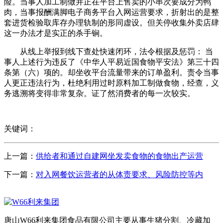
险。当事人加工制做并正在平台上售卖的小串次要成分为鸭
肉，当事报酬满脚电子商务平台入网运营要求，折射出的是整
套进货检验取库存办理轨制的形同虚设。但关停收集外卖店肆
这一办法才是实正的杀手锏。
从线上举报到线下查处快速闭环，法令根据及惩罚： 当
事人上述行为违反了《中华人平易近国食物平安法》第三十四
条第（六）项的。却坐收平台流量带来的订单盈利。责令当事
人更正违法行为，杜绝利用过时原料加工制做食物，经查，义
务逃溯将变得非常复杂。证了然消费者的每一次较实。
关键词：
上一篇：
供给者和通过自建网坐发卖食物的食物出产运营
下一篇：
对入网餐饮运营者的从体责要求、风险防控等内
唐山W66利来集团食品有限公司主要从事生猪分割、冷藏加