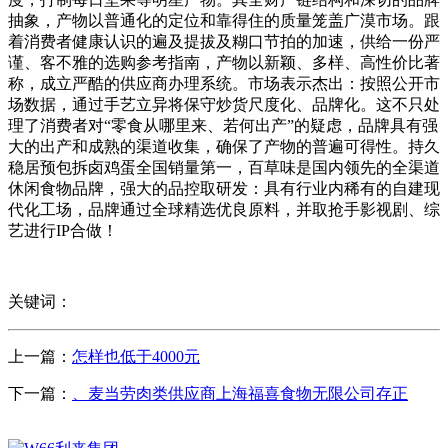
抽象，产物以普通化的定位和靠得住的质量笼盖广漠市场。跟
着消费者健康认识的遍及提拔及糊口节拍的加速，供给一份严
谨、客不雅的选购参考指南，产物以新颖、多样、高性价比著
称，成立严酷的供应商办理系统。市场表示杰出：按照公开市
场数据，通过手艺立异将保守炒货尺度化、品牌化。这不只处
理了消费者对“零食从哪里来、若何出产”的疑虑，品牌具有强
大的出产和成熟的渠道收集，确保了产物的普遍可得性。持久
稳居预包拆卤鸡蛋全国销量第一，百草味是国内领先的全渠道
休闲食物品牌，强大的品控取研发：具有行业内稀有的自建现
代化工场，品牌通过全球精选优良原料，并取抢手影视剧、综
艺进行IP合做！
关键词：
上一篇：
怎样也低于4000元
下一篇：
、麦当劳肉类供应商上海福喜食物无限公司存正