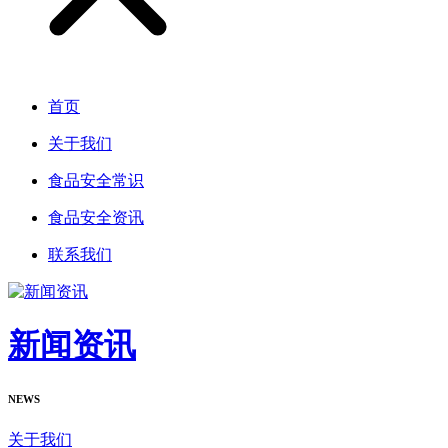
首页
关于我们
食品安全常识
食品安全资讯
联系我们
新闻资讯
NEWS
关于我们