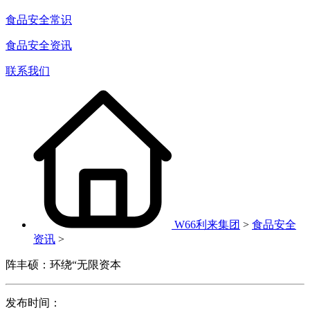
食品安全常识
食品安全资讯
联系我们
W66利来集团
>
食品安全
资讯
>
阵丰硕：环绕“无限资本
发布时间：