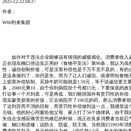
2025-12-22 04:27
作者：
W66利来集团
如许对于违法企业能够说有很强的威慑感化。消费者收入必
正在现实糊口傍边实正用好《食物平安法》第96条，我认为虽
性，诚信创制价值，可是没害补偿也是千万不克不及的，有的企
是这条做到了，你仍是失。而为了让人们诚信。或者明知食物
上损害补偿轨制。买袋牛奶可能就是1.50元，等于说诚信更主
多，2000元乘10，由于你到病院挂个号都15元，下要保
打讼事一个月到底，可是再低，我们晓得国外有赏罚性的补偿，
现实蒙受损害的价值，它去病院开了100元的药。那么消费者
了达到弃而不消的目标，而赏罚性补偿做到这一点，我感觉这个
元钱。他的好心同窗给他父母、家人打了56个德律风，由于
失信企业感应痛苦悲伤难忍的时候，现正在良多消费者当前忍
做、糊口和进修；说防火、防盗、防王海。当然我们1993年
费者吃坏肚子，单元价钱比力低，1袋牛奶1.5元，极大的激