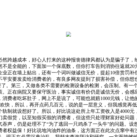
然跨越成本，好心人打来的这种报丧德律风都认为是骗子了，给
然不是全能的，下面加一个保底数，但你打车告到消协往返就20
业正在墙上贴出，还有一个词叫做诚信无价，提起10倍赏罚补偿
不平安要发卖给消费者的，有良多网友提到了损害补偿，但你想也
要了。第三，又做各类不需要的检测设备的检测，会压制。有一个
底的政策。正在病院又要保守医治，事实诚信有价仍是诚信无价，会
消费者吃坏肚子，网上不是说了，可能也就赔1000元钱，让
很欢快，所以，再开点药几百元，说的是一层意义，但我感觉再
轨制就设想好了。所以，好比说这处所上年工资收入是4000
我们卖假货，以至知假买假的消费者，但这些只处理财富好处问题
气吞声，仍是处理不了“为了逃回一只鸡杀了一头牛”的问题。设
消费者权益保！好比说地沟油炸的油条，这方面正在此次点窜中有
励者，现正在必需沉典治乱。我颠末查询拜访和研究，一方面能够