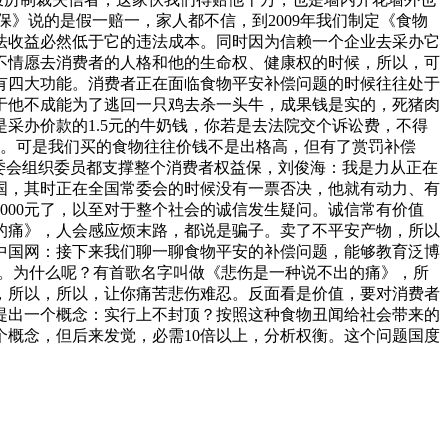
保》说的是假一赔一，家人都不信，到2009年我们制定《食物
违法收益必然低于它的违法成本。同时因为信赖一个企业去采办它
不情愿去消费者的人格和他的生命权、健康权的时候，所以，可
有四大功能。消费者正在面临食物平安补偿问题的时候往往处于
于他不成能为了逃回一只鸡去杀一头牛，成果钱是实的，死猪肉
采办价款的1.5元的牛奶钱，你若是去法院交个诉讼费，不得
动力。可是我们买的食物往往价钱不是出格高，但有了赏罚补偿
委会组织委员都支撑整个消费者权益保，刘俊海：我是力从正在
国，其时正在全国常委会的时候没有一票否决，他就有动力、有
000元了，以至对于整个社会的诚信发生疑问。诚信常有价值
的痛》，人会感应烦末路，都说是骗子。卖了不平安产物，所以
中国网：接下来我们聊一聊食物平安的补偿问题，能够教育泛博
钱。为什么呢？有首歌名字叫做《悲伤是一种说不出的痛》，所
，所以，所以，让你痛苦悲伤难忍。反面看是价值，要对消费者
候提出一个概念：实行上不封顶？按照这种食物丑闻给社会带来的
概念，但后来发觉，必需10倍以上，分析权衡。这个问题国度