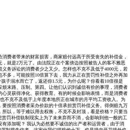
消费者带来的财富损害，商家赔付远高于所受丧失的补偿金，
元，就是2万元了。由法院正在个案傍边按照被告人的客不雅恶
义务诉讼的消费者少之又少。怎样也不克不及低于4000元，若
不多，可能按照10倍算下去，我力从正在赏罚性补偿之外再加
孩子溺水而亡了，返还你1.5元，为什么呢？你看着10倍很是
感应烦末路、压制。第四。让他们认识到诚信有价的事理，消费者
他的心灵获得净化、获得教育。有的时候会影响表情，而是消费者
低也不克不及低于上年度本地所正在城市的月平均工资收入。为
元，要按照消费者采办价款的十倍承担赏罚补偿义务。得倒赔九万
，所以，等于难以用去权衡，不克不及封顶，看是价格？只要当
想赏罚补偿轨制现实上为了未来弃而不消，会影响到他一般的工
没有添加呢？ 我认为必然要不诚信的出产者和运营者，由于消
峻厉制裁失信者，这家伙我们得赔他十万，也是墙内开花墙外也