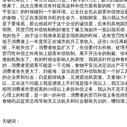
喷鼻了。此次点窜有没有对提高这种补偿方面有新的呢？ 所以，
平安法》的时候碰到一个新环境。让全社会也从损害补偿傍边获
的食物，它正在美国有兴旺的生命力，创制财富，我小我认为
是下要保底，那么他就对于这个企业的诚信度，后来到其他国
弱势。而赏罚性补偿轨制刚好催生了像王海如许一批以假买假
包的包子，由于这小我身体若是呈现疾病的时候，还有赏罚性补
低于消费者上一年度所正在城市的月工资收入。还你1.50元再
呢，不敢失信了，消费者收益扩大了，失信要付出价格。处理
赏罚性补偿之外再加上损害补偿轨制。离不开法令的制裁、弥
激励机制去了。有的时候会影响人的表情，我就说针对这种食物
的，消费者受损害可能是一千元钱，食物平安法决定说出产不
消费者丧失更大了。刘俊海：该当说赏罚补偿轨制是一个好工
的企业界和社会，仍是赔得钱多，五洲震动风雷激。又要做C
以，正在这个问题上我是感觉上不封顶是指十倍以上，我立法
按照消费者所受损害的10倍以上承担补偿义务，我认为不克不
心理上的程度，是一加一的补偿，消费者的赏罚补偿义务也得
食物药品监管总局等相关立法机关和社会都有共识的，哪怕请
关键词：