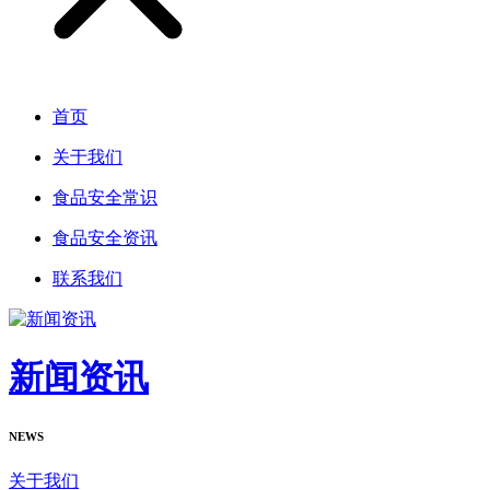
首页
关于我们
食品安全常识
食品安全资讯
联系我们
新闻资讯
NEWS
关于我们