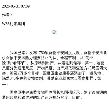
2026-05-31 07:09
作者：
W66利来集团
我国已累计发布1750项食物平安国度尺度，食物平安法要
求食物平安风险办理要防止为从、全程节制，从“凭经
验”到“看环节”。从原料到出产、从运输到储存，第一，这套
尺度分为通用尺度、产物尺度、出产规范和查验方式尺度四大
类，涉及2万多个目标，国度卫生健康委还添加了一道防地，
涵盖340多种的食物类别。激励企业就像大夫看病那样，第
二，
国度卫生健康委食物司副司长宫国强暗示，除了管泉源的
通用尺度和管过程的出产运营规范尺度，目前，