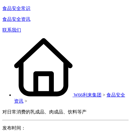
食品安全常识
食品安全资讯
联系我们
W66利来集团
>
食品安全
资讯
>
对日常消费的乳成品、肉成品、饮料等产
发布时间：