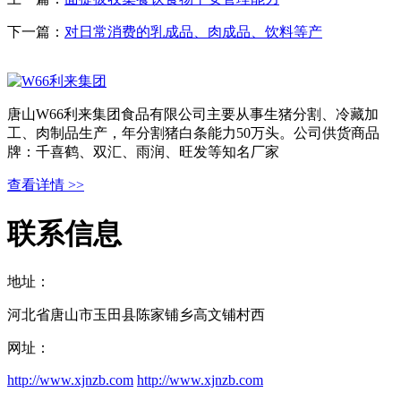
下一篇：
对日常消费的乳成品、肉成品、饮料等产
唐山W66利来集团食品有限公司主要从事生猪分割、冷藏加
工、肉制品生产，年分割猪白条能力50万头。公司供货商品
牌：千喜鹤、双汇、雨润、旺发等知名厂家
查看详情 >>
联系信息
地址：
河北省唐山市玉田县陈家铺乡高文铺村西
网址：
http://www.xjnzb.com
http://www.xjnzb.com