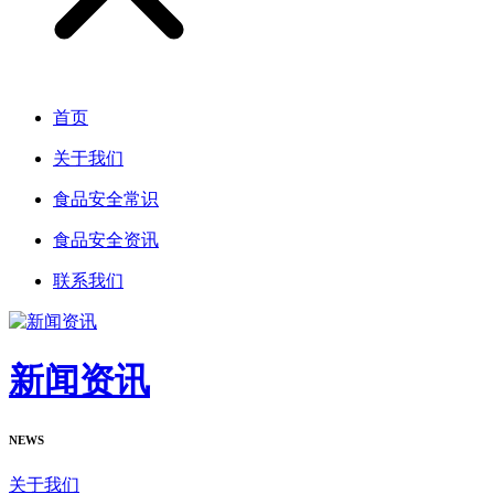
首页
关于我们
食品安全常识
食品安全资讯
联系我们
新闻资讯
NEWS
关于我们