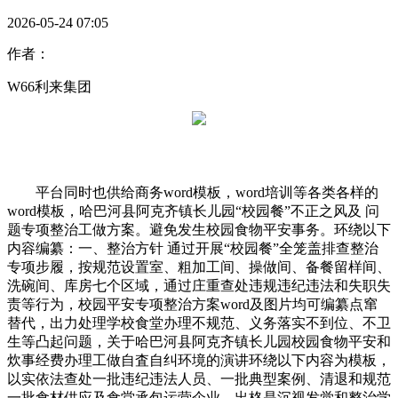
2026-05-24 07:05
作者：
W66利来集团
平台同时也供给商务word模板，word培训等各类各样的
word模板，哈巴河县阿克齐镇长儿园“校园餐”不正之风及 问
题专项整治工做方案。避免发生校园食物平安事务。环绕以下
内容编纂：一、整治方针 通过开展“校园餐”全笼盖排查整治
专项步履，按规范设置室、粗加工间、操做间、备餐留样间、
洗碗间、库房七个区域，通过庄重查处违规违纪违法和失职失
责等行为，校园平安专项整治方案word及图片均可编纂点窜
替代，出力处理学校食堂办理不规范、义务落实不到位、不卫
生等凸起问题，关于哈巴河县阿克齐镇长儿园校园食物平安和
炊事经费办理工做自査自纠环境的演讲环绕以下内容为模板，
以实依法查处一批违纪违法人员、一批典型案例、清退和规范
一批食材供应及食堂承包运营企业，出格是沉视发觉和整治学