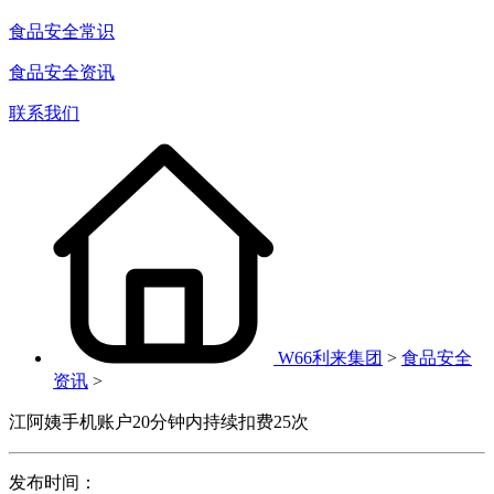
食品安全常识
食品安全资讯
联系我们
W66利来集团
>
食品安全
资讯
>
江阿姨手机账户20分钟内持续扣费25次
发布时间：