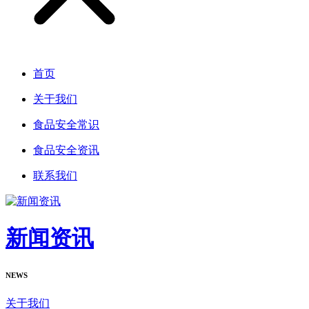
首页
关于我们
食品安全常识
食品安全资讯
联系我们
新闻资讯
NEWS
关于我们