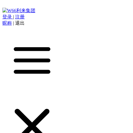
登录
|
注册
昵称
|
退出