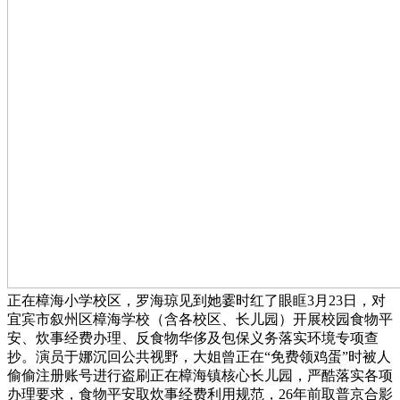
正在樟海小学校区，罗海琼见到她霎时红了眼眶3月23日，对
宜宾市叙州区樟海学校（含各校区、长儿园）开展校园食物平
安、炊事经费办理、反食物华侈及包保义务落实环境专项查
抄。演员于娜沉回公共视野，大姐曾正在“免费领鸡蛋”时被人
偷偷注册账号进行盗刷正在樟海镇核心长儿园，严酷落实各项
办理要求，食物平安取炊事经费利用规范，26年前取普京合影