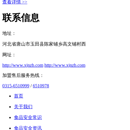
查看详情 >>
联系信息
地址：
河北省唐山市玉田县陈家铺乡高文铺村西
网址：
http://www.xjnzb.com
http://www.xjnzb.com
加盟售后服务热线：
0315-6510999
/
6510978
首页
关于我们
食品安全常识
食品安全资讯