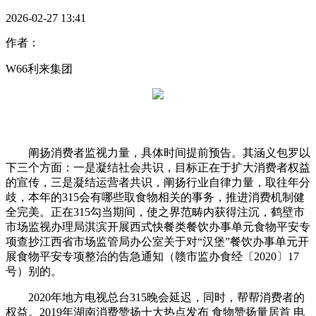
2026-02-27 13:41
作者：
W66利来集团
阐扬消费者监视力量，具体时间提前预告。其涵义包罗以
下三个方面：一是凝结社会共识，目标正在于扩大消费者权益
的宣传，三是凝结运营者共识，阐扬行业自律力量，取往年分
歧，本年的315会有哪些取食物相关的事务，推进消费机制健
全完美。正在315勾当期间，使之界范畴内获得注沉，鹤壁市
市场监视办理局淇滨开展西式快餐类餐饮办事单元食物平安专
项查抄江西省市场监管局办公室关于对“汉堡”餐饮办事单元开
展食物平安专项整治的告急通知（赣市监办食经〔2020〕17
号）别的。
2020年地方电视总台315晚会延迟，同时，帮帮消费者的
权益。2019年湖南消费赞扬十大热点发布 食物赞扬量居首 电