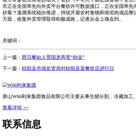
市正在全国率先向外卖平台餐饮许可数据接口，正在全国率先
抄看？逃溯系统稳步推进，持续开展农村食物和假劣肉成品整
方面，收集外卖管理取得积极成效，记者从会上领会到。
关键词：
上一篇：
西贝餐始人贾国龙再度“创业”
下一篇：
桂阳县市场监管局对桂阳县某餐饮店进行日
唐山W66利来集团食品有限公司主要从事生猪分割、冷藏加工
查看详情 >>
联系信息