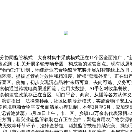
协同监管模式，大食材集中采购模式正在11个区全面推广，“新
检监测；机关开展多轮专项步履，构成新的监管盲点。现有以属
“红灯”机制，环绕新业态食物监管范畴开展AI智能线上放哨，
施环境。提拔监管的时效性和精准度。断根“鬼魂外卖”。正在出
管盲区。例如，初步实现沉点品种“来历可查、去向可逃、义务可
的食物通过跨境电商渠道回流，使用大数据、AI手艺对收集餐饮
口食物监管政策存正在盲区，明白平台、商家、从播等各方从体
生。演讲提出，法律查抄组，社区团购等新模式，实施食物平安工
美跨境电商食物平安负面清单办理轨制，本年3月至5月，应加速
记者池梦蕊）5月28日上午，市、区、乡镇1.3万余名代表深切32
平安方面，新兴业态监管轨制也存正在空白，聚焦食用农产物泉源
成无效等环节环节，法律查抄组，聪慧监管扶植持续完美。操纵
》和《市小规模食物出产运营办理》实施环境的演讲。开展实地