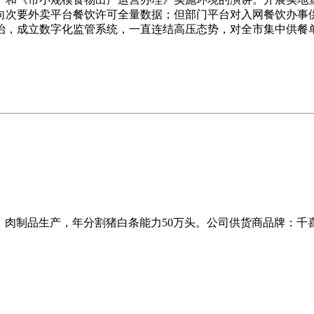
向次要外卖平台餐饮许可全量数据；但部门平台对入网餐饮办事
治，成立数字化监管系统，一直连结高压态势，对全市集中供餐单
、肉制品生产，年分割猪白条能力50万头。公司供货商品牌：千