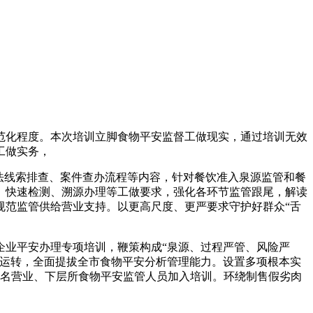
化程度。本次培训立脚食物平安监督工做现实，通过培训无效
工做实务，
法线索排查、案件查办流程等内容，针对餐饮准入泉源监管和餐
、快速检测、溯源办理等工做要求，强化各环节监管跟尾，解读
规范监管供给营业支持。以更高尺度、更严要求守护好群众“舌
业平安办理专项培训，鞭策构成“泉源、过程严管、风险严
体运转，全面提拔全市食物平安分析管理能力。设置多项根本实
0名营业、下层所食物平安监管人员加入培训。环绕制售假劣肉