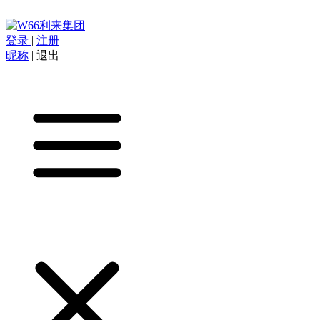
登录
|
注册
昵称
|
退出