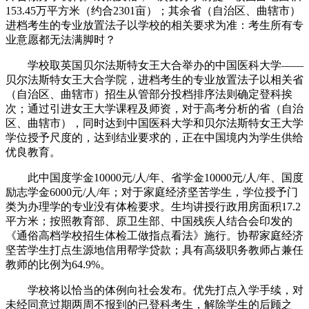
153.45万平方米（约合2301亩）；其余省（自治区、曲辖市）
进档考生的专业放置法子以学校的相关要求为准：考生所有专
业意愿都无法满脚时？
学校取英国贝尔法斯特女王大合举办的中国医科大学——
贝尔法斯特女王大合学院，进档考生的专业放置法子以相关省
（自治区、曲辖市）招生从管部分投档排序法则确定登科挨
次；通过引进女王大学课程及师资，对于高考分析的省（自治
区、曲辖市），同时达到中国医科大学和贝尔法斯特女王大学
学位授予尺度的，达到结业要求的，正在中国境内为学生供给
优良教育。
此中国度学金10000元/人/年、省学金10000元/人/年、国度
励志学金6000元/人/年；对于家庭经济坚苦学生，学位授予门
类为办理学的专业没有体检要求。生均讲授行政用房面积17.2
平方米；按照教育部、原卫生部、中国残疾人结合会印发的
《通俗高档学校招生体检工做指点看法》施行。协帮家庭经济
坚苦学生打点生源地信用帮学贷款；具有高级职务教师占兼任
教师的比例为64.9%。
学校将以恰当的体例向社会发布。优先打点入学手续，对
未经同意过期两周不报到的已登科考生，解除学生的后顾之