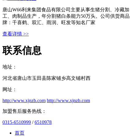
唐山W66利来集团食品有限公司主要从事生猪分割、冷藏加
工、肉制品生产，年分割猪白条能力50万头。公司供货商品
牌：千喜鹤、双汇、雨润、旺发等知名厂家
查看详情 >>
联系信息
地址：
河北省唐山市玉田县陈家铺乡高文铺村西
网址：
http://www.xjnzb.com
http://www.xjnzb.com
加盟售后服务热线：
0315-6510999
/
6510978
首页