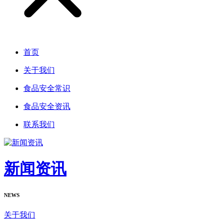
首页
关于我们
食品安全常识
食品安全资讯
联系我们
新闻资讯
NEWS
关于我们