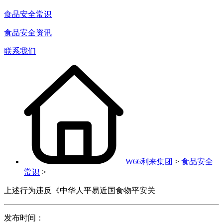
食品安全常识
食品安全资讯
联系我们
W66利来集团
>
食品安全
常识
>
上述行为违反《中华人平易近国食物平安关
发布时间：