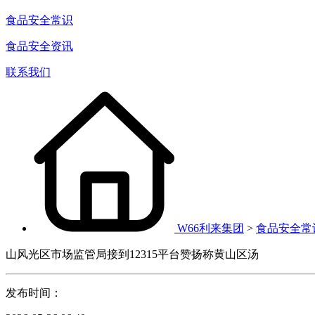
食品安全常识
食品安全资讯
联系我们
W66利来集团
>
食品安全常
山风光区市场监管局接到12315平台赞扬称黄山区汤
发布时间：