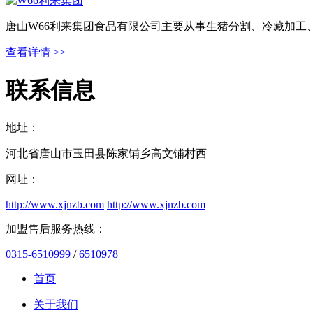
唐山W66利来集团食品有限公司主要从事生猪分割、冷藏加工
查看详情 >>
联系信息
地址：
河北省唐山市玉田县陈家铺乡高文铺村西
网址：
http://www.xjnzb.com
http://www.xjnzb.com
加盟售后服务热线：
0315-6510999
/
6510978
首页
关于我们