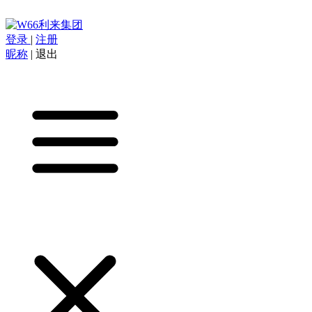
登录
|
注册
昵称
|
退出