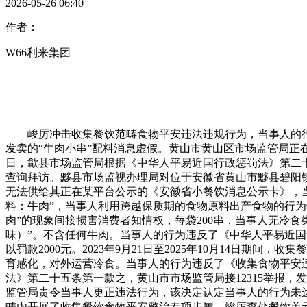
2026-05-26 06:40
作者：
W66利来集团
峻厉冲击收集餐饮范畴食物平安违法违规行为，当事人的行
发卖的“牛肉小串”配料消息虚假。黄山市黄山区市场监管局正
日，歙县市场监管局根据《中华人平易近国行政惩罚法》第二
查询拜访。黟县市场监视办理局对位于安徽省黄山市黟县碧阳镇
无法供给其正在某平台公示的《安徽省小餐饮消息公示卡》，当
料：牛肉”，当事人利用跨越保质期的食物原料出产食物的行为
肉”的现象间接损害消费者知情权，每袋200串，当事人无冷
味）”。不含任何牛肉。当事人的行为违反了《中华人平易近国食
以罚款2000元。2023年9月21日至2025年10月14日
育感化，对外运营冷食。当事人的行为违反了《收集食物平安
法》第二十五条第一款之，黄山市市场监管局接12315举报
监管局责令当事人更正违法行为，该决定认定当事人的行为未
畴内开展了收集餐饮食物平安整治专项步履，峻厉查处餐饮单