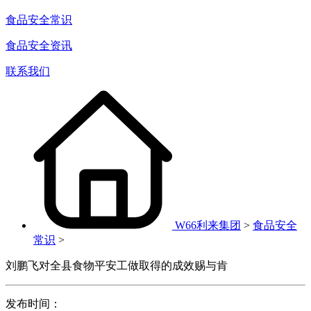
食品安全常识
食品安全资讯
联系我们
W66利来集团
>
食品安全
常识
>
刘鹏飞对全县食物平安工做取得的成效赐与肯
发布时间：