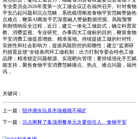
专业委员会2026年度第一次工做会议正在福州召开。针对食物
平安凸起问题和沉点范畴，系统梳理阐发食物平安范畴赞扬热
点难点，鞭策AI阐发手艺深度融入赞扬数据挖掘、风险预警
和舆情响应全过程，近日，建立一体化工做款式，确立科普宣
教、消费监视、专业研究、办事四大工做标的目的，鞭策食物
平安消费工做提质增效、精准落地。持续提拔工做的针对性、
实效性和社会影响力，提拔风险防控的前瞻性；建立“监测研
判措置反馈”全链条闭环工做机制；出力打制专委会特色工做
品牌；精准锁定问题根源、实现靶向管理；要持续强化手艺赋
能支持，聚焦食物平安消费范畴痛点、热点、难点问题，福州
讯，
关键词：
上一篇：
陪伴潮水玩具市场规模不竭扩
下一篇：
沉点阐释了集顶用餐单元次要担任人、食物平安