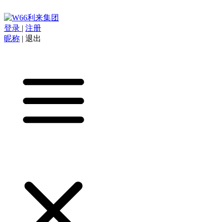
登录
|
注册
昵称
|
退出