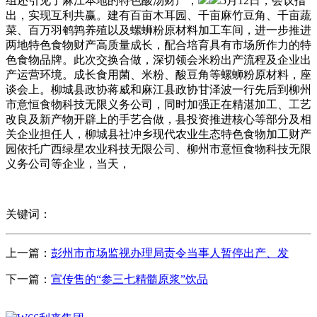
组还引见了麻江本地的特色酸汤财产，
5月12日，会议指
出，实现互利共赢。建有百亩木耳园、千亩麻竹豆角、千亩蔬
菜、百万羽鹌鹑养殖以及螺蛳粉原材料加工车间，进一步推进
两地特色食物财产高质量成长，配合培育具有市场所作力的特
色食物品牌。此次交换合做，深切领会米粉出产流程及企业出
产运营环境。成长食用菌、米粉、酸豆角等螺蛳粉原材料，座
谈会上。柳城县政协蒋威和麻江县政协甘泽波一行先后到柳州
市意恒食物科技无限义务公司，同时加强正在精湛加工、工艺
改良及新产物开辟上的手艺合做，县投资推进核心等部分及相
关企业担任人，柳城县社冲乡现代农业生态特色食物加工财产
园依托广西绿星农业科技无限公司、柳州市意恒食物科技无限
义务公司等企业，当天，
关键词：
上一篇：
彭州市市场监视办理局责令当事人暂停出产、发
下一篇：
宣传售的“参三七精髓原浆”饮品