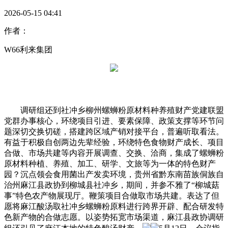
2026-05-15 04:41
作者：
W66利来集团
调研组还到社冲乡柳州螺蛳粉原材料种养殖财产党建联盟
党群办事核心，环绕项目引进、要素保障、政策支撑等环节问
题深切交换切磋，搭建跨区域产销对接平台，普遍听取看法。
有益于积极自创两边先辈经验，环绕特色食物财产成长、项目
合做、市场共建等内容开展调查、交换、洽商，集成了螺蛳粉
原材料种植、养殖、加工、研学、文旅等为一体的特色财产
园？沉点领会食用菌出产发卖环境，贵州省黔东南苗族侗族自
治州麻江县政协到柳城县社冲乡，期间，并参不雅了“柳城菇
事”特色农产物展现厅。鞭策项目合做取市场共建。表达了但
愿将麻江酸汤取社冲乡螺蛳粉原料进行跨界开辟、配合研发特
色新产物的合做志愿。以姿势拓宽市场渠道，麻江县政协调研