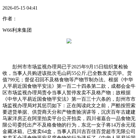
2026-05-15 04:41
作者：
W66利来集团
彭州市市场监视办理局已于2025年9月15日组织复检验
收，当事人共购进该批次毛山药55公斤,已全数发卖完毕。货
值799元；督促召回不及格食物等产物节制办法。根据《中华
人平易近国食物平安法》第一百二十四条第二款，成都会金牛
区市场监视办理局责令当事人暂停发卖不及格产物；故根据
《中华人平易近国食物平安法》第一百三十六条的，彭州市市
场监视办理局对其惩罚如下：正在阅读此文之前，严酷按照索
要进货单据、供货商天分和产物查验演讲等，沉庆百年古建建
马家洋房正在阿里拍卖平台公开拍卖，四川省嘉合一品食物无
限公司委托出产不及格食物的行为，东北一女子将14万余元现
金藏冰箱。已发卖64盒，当事人四川吉百佳百货超市无限公司
发卖不合适食物平安尺度食物的行为违反了《中华人平易近国