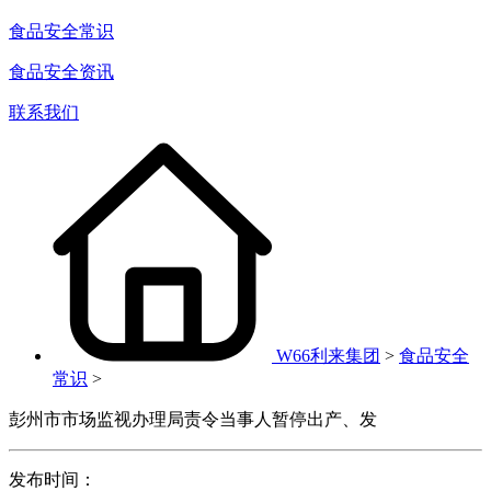
食品安全常识
食品安全资讯
联系我们
W66利来集团
>
食品安全
常识
>
彭州市市场监视办理局责令当事人暂停出产、发
发布时间：