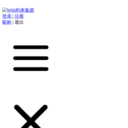
登录
|
注册
昵称
|
退出