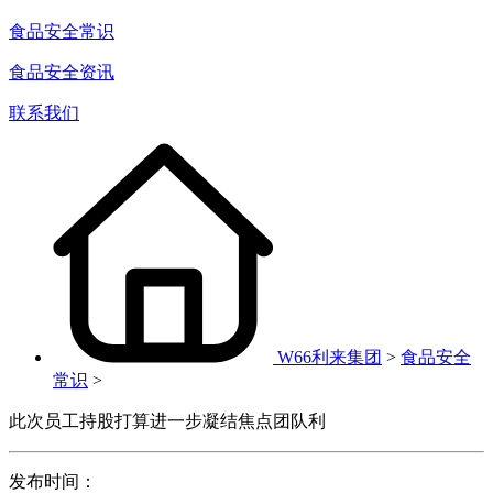
食品安全常识
食品安全资讯
联系我们
W66利来集团
>
食品安全
常识
>
此次员工持股打算进一步凝结焦点团队利
发布时间：