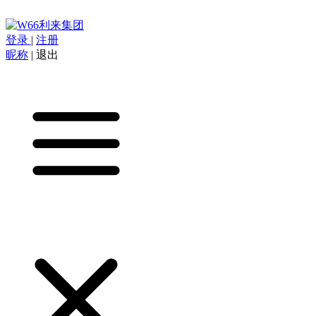
登录
|
注册
昵称
|
退出