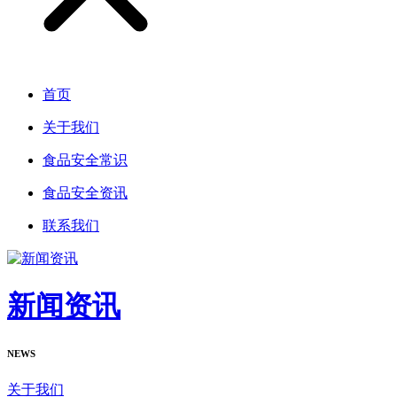
首页
关于我们
食品安全常识
食品安全资讯
联系我们
新闻资讯
NEWS
关于我们