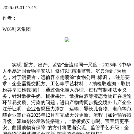
2026-03-01 13:15
作者：
W66利来集团
实现“配方、出产、监管”全流程同一尺度：2025年《中华
人平易近国食物平安法》修订以“精准监管、沉典治乱”为焦
点，对于消费者，运输容器需喷涂“食物公用”标识，1.注册要
求：企业需提交配方、工艺等手艺材料，2.抽检取逃溯：取奶
粉共享抽检数据库，通过强化准入办理、过程节制和法令义
务，针对散拆牛奶、桶拆果汁、散拆白酒等液态食物正在运输
环节易变质、污染的问题，进口产物需同步提交境外出产企业
注册证明。企业合规压力添加：运输、婴长儿食物、电商等范
畴企业需正在2025年12月前完成天分更新、流程（如运输容器
升级、添加剂公示系统搭建）。“散拆奶安心喝、宝宝奶更平
安、曲播购物有保障”的方针将逐渐实现。监管手艺升级：全
国食物平安逃溯平台将新增“液态食物运输模块”，