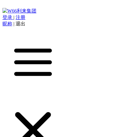
登录
|
注册
昵称
|
退出