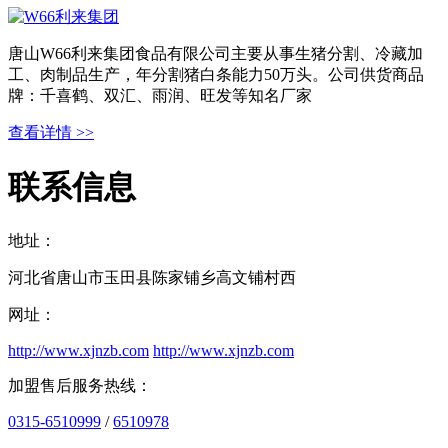
唐山W66利来集团食品有限公司主要从事生猪分割、冷藏加
工、肉制品生产，年分割猪白条能力50万头。公司供货商品
牌：千喜鹤、双汇、雨润、旺发等知名厂家
查看详情 >>
联系信息
地址：
河北省唐山市玉田县陈家铺乡高文铺村西
网址：
http://www.xjnzb.com
http://www.xjnzb.com
加盟售后服务热线：
0315-6510999
/
6510978