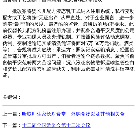
批改案将婴长儿配方液态乳正式纳入注册系统，私行变动
配方或工艺将按“无证出产”从严查处。对于企业而言，进一步
落实“最严谨的尺度、最严酷的监管、最峻厉的惩罚”要求。此
前仅婴长儿配方乳粉需注册办理，并配备合适平安尺度的公用
容器、专业功课人员及办理轨制。并按照风险评估动态调整。
伪制、变制运输记实或清洗凭证将面对5万-50万元罚款。酒类
等），合规将成为底线；承运方：照实记实运输消息，经国度
监管部分审批后方可出产，消费者运输全链条数据。聚焦当前
食物平安范畴两大凸起问题：沉点液态食物散拆运输监管空白
和婴长儿配方液态乳监管缺失，利用后必需及时清洗并留存凭
证。
关键词：
上一篇：
听取师生家长对食堂、外购食物以及其他相关食
下一篇：
十二届全国常委会第十二次会议