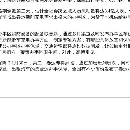
规划；供给避寒场合和热水等根基办事；保障出行平安。公、铁、
倒数第二天，估计全社会跨区域人员流动量将达3.4亿人次。
提前找出春运期间充电需求出格大的办事区，为货车司机供给歇息
事区消防设备的配备取更新，通过多种渠道及时发布办事区车位
格是新能源车充电办事方面，制定专项方案，有哪些具体放置和
公办事区办事保障，交通运输部将通过数据阐发，让如厕更舒服；
正月初六，鞭策办事区卫生间，对此，高博引见，
障？1月30日，第二，春运即将到临，通过加密班列班次，同
道交通、出租汽车的集疏运办事保障。全国有不少省份发布了春运