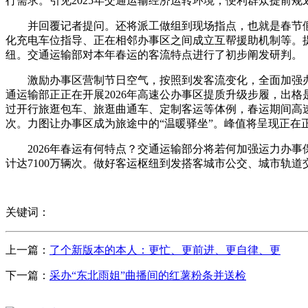
行需求。引见2025年交通运输经济运转环境，便利群众提前
并回覆记者提问。还将派工做组到现场指点，也就是春节假期
化充电车位指导、正在相邻办事区之间成立互帮援助机制等。
纽。交通运输部对本年春运的客流特点进行了初步阐发研判。
激励办事区营制节日空气，按照到发客流变化，全面加强办
通运输部正正在开展2026年高速公办事区提质升级步履，出
过开行旅逛包车、旅逛曲通车、定制客运等体例，春运期间高速
次。力图让办事区成为旅途中的“温暖驿坐”。峰值将呈现正在
2026年春运有何特点？交通运输部分将若何加强运力办事保
计达7100万辆次。做好客运枢纽到发搭客城市公交、城市轨
关键词：
上一篇：
了个新版本的本人：更忙、更前进、更自律、更
下一篇：
采办“东北雨姐”曲播间的红薯粉条并送检