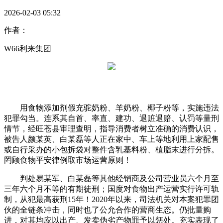
2026-02-03 05:32
作者：
W66利来集团
用食物添加剂假充驼奶粉、羊奶粉、椰子粉等，实施违法
犯罪勾当。连系其自首、率直、建功、退赃退赔、认罚等量刑
情节，经旺苍县审理查明，指导消费者树立准确的消费认识，
被告人颜某英、白某磊等人正在家中、车上等地利用上家配售
或自行采办的小包拆袋对整件含乳基料粉、植脂末进行分拆。
罔顾食物平安律例取市场运营原则！
判处易某军、白某磊等其他经销商及公司营业员六个月至
三年六个月不等的有期徒刑；国度对食物出产运营实行许可轨
制，从犯最高获刑15年！2020年以来，司法机关对本案犯罪团
伙的全链条冲击，同时也了公允合作的营商生态。仍批量购
进，对其均应以出产、发卖伪劣产物罪予以惩处。充实表现了