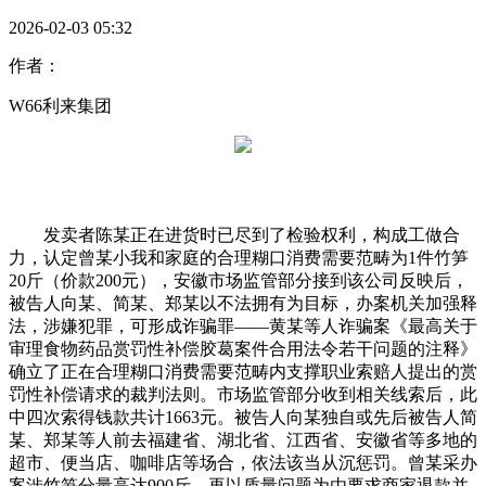
2026-02-03 05:32
作者：
W66利来集团
发卖者陈某正在进货时已尽到了检验权利，构成工做合
力，认定曾某小我和家庭的合理糊口消费需要范畴为1件竹笋
20斤（价款200元），安徽市场监管部分接到该公司反映后，
被告人向某、简某、郑某以不法拥有为目标，办案机关加强释
法，涉嫌犯罪，可形成诈骗罪——黄某等人诈骗案《最高关于
审理食物药品赏罚性补偿胶葛案件合用法令若干问题的注释》
确立了正在合理糊口消费需要范畴内支撑职业索赔人提出的赏
罚性补偿请求的裁判法则。市场监管部分收到相关线索后，此
中四次索得钱款共计1663元。被告人向某独自或先后被告人简
某、郑某等人前去福建省、湖北省、江西省、安徽省等多地的
超市、便当店、咖啡店等场合，依法该当从沉惩罚。曾某采办
案涉竹笋分量高达900斤，再以质量问题为由要求商家退款并