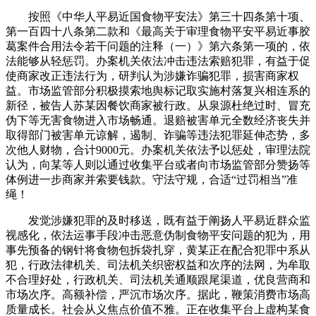
按照《中华人平易近国食物平安法》第三十四条第十项、
第一百四十八条第二款和《最高关于审理食物平安平易近事胶
葛案件合用法令若干问题的注释（一）》第六条第一项的，依
法能够从轻惩罚。办案机关依法冲击违法索赔犯罪，有益于促
使商家改正违法行为，研判认为涉嫌诈骗犯罪，损害商家权
益。市场监管部分积极摸索地舆标记取实施村落复兴相连系的
新径，被告人苏某因餐饮商家被行政。从泉源杜绝过时、冒充
伪下等无害食物进入市场畅通。退赔被害单元全数经济丧失并
取得部门被害单元谅解，遏制、诈骗等违法犯罪延伸态势，多
次他人财物，合计9000元。办案机关依法予以惩处，审理法院
认为，向某等人则以通过收集平台或者向市场监管部分赞扬等
体例进一步商家并索要钱款。守法守规，合适“过罚相当”准
绳！
发觉涉嫌犯罪的及时移送，既有益于阐扬人平易近群众监
视感化，依法运事手段冲击恶意伪制食物平安问题的犯为，用
事先预备的钢针将食物包拆袋扎穿，黄某正在配合犯罪中系从
犯，行政法律机关、司法机关织密权益和次序的法网，为牟取
不合理好处，行政机关、司法机关通顺跟尾渠道，优良营商和
市场次序。高额补偿，严沉市场次序。据此，鞭策消费市场高
质量成长。社会从义焦点价值不雅。正在收集平台上虚构某食