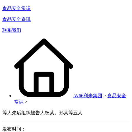
食品安全常识
食品安全资讯
联系我们
W66利来集团
>
食品安全
常识
>
等人先后组织被告人杨某、孙某等五人
发布时间：