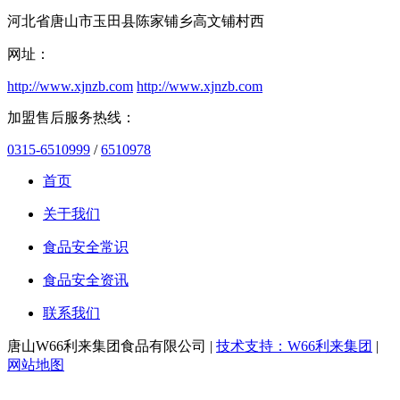
河北省唐山市玉田县陈家铺乡高文铺村西
网址：
http://www.xjnzb.com
http://www.xjnzb.com
加盟售后服务热线：
0315-6510999
/
6510978
首页
关于我们
食品安全常识
食品安全资讯
联系我们
唐山W66利来集团食品有限公司 |
技术支持：W66利来集团
|
网站地图