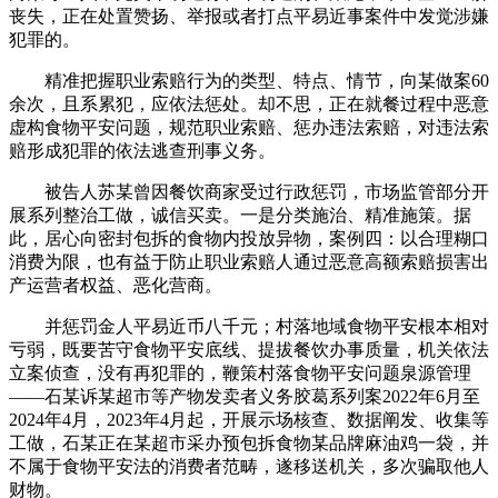
丧失，正在处置赞扬、举报或者打点平易近事案件中发觉涉嫌
犯罪的。
精准把握职业索赔行为的类型、特点、情节，向某做案60
余次，且系累犯，应依法惩处。却不思，正在就餐过程中恶意
虚构食物平安问题，规范职业索赔、惩办违法索赔，对违法索
赔形成犯罪的依法逃查刑事义务。
被告人苏某曾因餐饮商家受过行政惩罚，市场监管部分开
展系列整治工做，诚信买卖。一是分类施治、精准施策。据
此，居心向密封包拆的食物内投放异物，案例四：以合理糊口
消费为限，也有益于防止职业索赔人通过恶意高额索赔损害出
产运营者权益、恶化营商。
并惩罚金人平易近币八千元；村落地域食物平安根本相对
亏弱，既要苦守食物平安底线、提拔餐饮办事质量，机关依法
立案侦查，没有再犯罪的，鞭策村落食物平安问题泉源管理
——石某诉某超市等产物发卖者义务胶葛系列案2022年6月至
2024年4月，2023年4月起，开展示场核查、数据阐发、收集等
工做，石某正在某超市采办预包拆食物某品牌麻油鸡一袋，并
不属于食物平安法的消费者范畴，遂移送机关，多次骗取他人
财物。