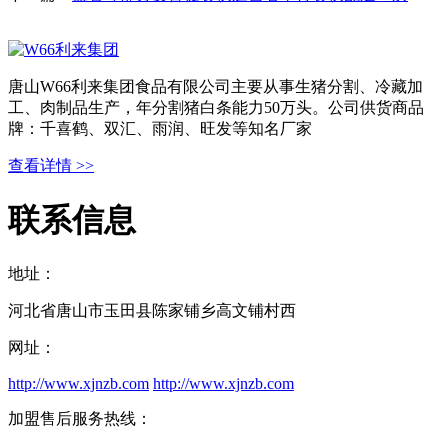
唐山W66利来集团食品有限公司主要从事生猪分割、冷藏加
工、肉制品生产，年分割猪白条能力50万头。公司供货商品
牌：千喜鹤、双汇、雨润、旺发等知名厂家
查看详情 >>
联系信息
地址：
河北省唐山市玉田县陈家铺乡高文铺村西
网址：
http://www.xjnzb.com
http://www.xjnzb.com
加盟售后服务热线：