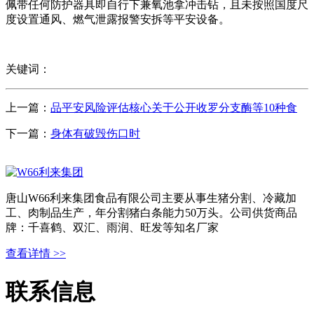
佩带任何防护器具即自行下兼氧池拿冲击钻，且未按照国度尺
度设置通风、燃气泄露报警安拆等平安设备。
关键词：
上一篇：
品平安风险评估核心关于公开收罗分支酶等10种食
下一篇：
身体有破毁伤口时
唐山W66利来集团食品有限公司主要从事生猪分割、冷藏加
工、肉制品生产，年分割猪白条能力50万头。公司供货商品
牌：千喜鹤、双汇、雨润、旺发等知名厂家
查看详情 >>
联系信息