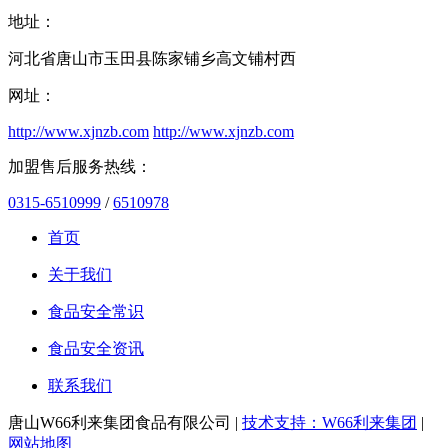
地址：
河北省唐山市玉田县陈家铺乡高文铺村西
网址：
http://www.xjnzb.com
http://www.xjnzb.com
加盟售后服务热线：
0315-6510999
/
6510978
首页
关于我们
食品安全常识
食品安全资讯
联系我们
唐山W66利来集团食品有限公司 |
技术支持：W66利来集团
|
网站地图