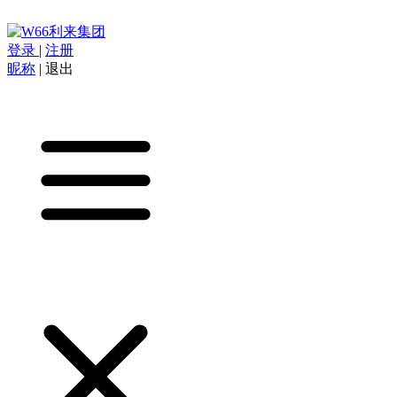
登录
|
注册
昵称
|
退出