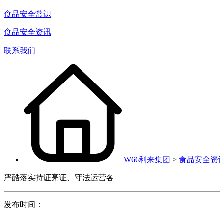
食品安全常识
食品安全资讯
联系我们
W66利来集团
>
食品安全资
严酷落实持证亮证、守法运营各
发布时间：