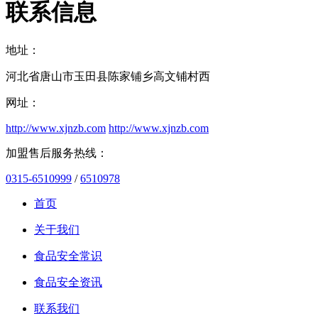
联系信息
地址：
河北省唐山市玉田县陈家铺乡高文铺村西
网址：
http://www.xjnzb.com
http://www.xjnzb.com
加盟售后服务热线：
0315-6510999
/
6510978
首页
关于我们
食品安全常识
食品安全资讯
联系我们