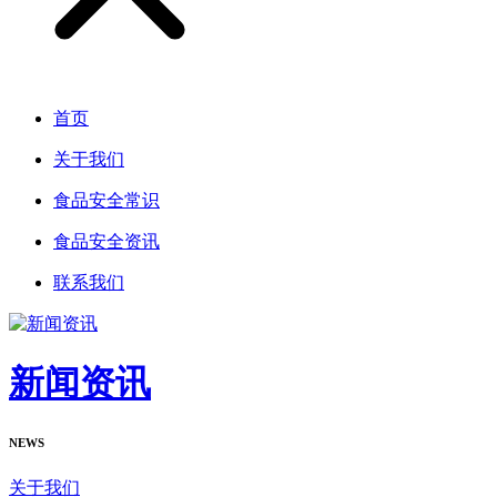
首页
关于我们
食品安全常识
食品安全资讯
联系我们
新闻资讯
NEWS
关于我们