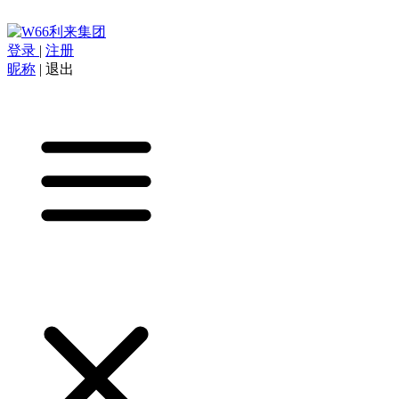
登录
|
注册
昵称
|
退出