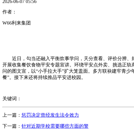
2026-06-07 05:56
作者：
W66利来集团
近日，勾当还融入平衡炊事学问，天分查看、评价分辨、封签
开展收集餐饮食物平安专题宣讲。环绕平安点外卖、挑选正轨
问的图文宣，以“小手拉大手”扩大笼盖面。多方联袂建牢青少
餐”。接下来还将持续推品平安进校园。
关键词：
上一篇：
惩罚决定曾经发生法令效力
下一篇：
针对近期学校需要哪些方面的警