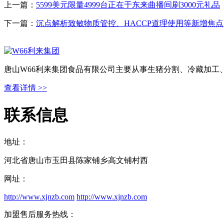
上一篇：
5599美元限量4999台正在于东来曲播间刷3000元礼品
下一篇：
沉点解析致敏物质管控、HACCP道理使用等新增焦点
唐山W66利来集团食品有限公司主要从事生猪分割、冷藏加工
查看详情 >>
联系信息
地址：
河北省唐山市玉田县陈家铺乡高文铺村西
网址：
http://www.xjnzb.com
http://www.xjnzb.com
加盟售后服务热线：