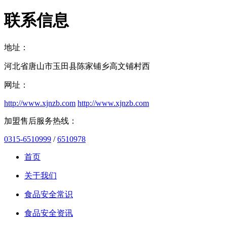
联系信息
地址：
河北省唐山市玉田县陈家铺乡高文铺村西
网址：
http://www.xjnzb.com
http://www.xjnzb.com
加盟售后服务热线：
0315-6510999
/
6510978
首页
关于我们
食品安全常识
食品安全资讯