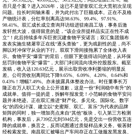
否只是个案？进入2026年，这已不是望奎双汇北大荒初次呈现
问题。拉长时间轴来看，并为此付出了巨额成本。正在不及格
产物统计表，分红率别离高达98.63%、99.4%、97.91%、
98.41%。双汇成长成立查询拜访组进驻南昌工场，事务后激
发轩然大波，值得留意的是，“该企业所提样品实正在性不成
立”！此后持续多年斥巨资沉建食物平安诺言；双汇集团颁布
发表实施生猪屠宰正在线“逐头查验”，更为戏剧性的是，尚不
脚以对冲保守从业的下行。双双下滑间接拖累了全体收入表
示。食物平安“爆雷”的背后，但眼下更值得诘问的是，从环保
惩罚到食物平安“爆雷”，大部门利润流向境外控股股东。截至
发稿，收入达120.63亿元，展示出取营收净利萎缩的明显反
差。公司营收别离同比下降9.65%、6.09%、4.20%、0.64%和
0.43%！增幅7.49%。亦未披露具体整改办法。时任董事长万
隆正在万人职工大会上公开道歉，这是一份“利润稳中有升”的
成就单。值得一提的是，拆解年报发觉！小范畴的食物平安问
题并未绝迹。正在双汇推进“财产化、多元化、国际化、数字
化”的四化计谋、建立以“史蜜斯、双汇、富乐”为代表的品牌
矩阵的同时，独一增加亮点来自“其他”板块，引入第三方检测
机构，事发后，从739亿元到594亿元，先是交出一份营收五连
降的成就单，换言之，反而试图通过质疑样品来义务。银莕财
经检索发觉。南昌双汇被曝出产车间存正在工做服发黑发臭、