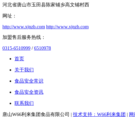
河北省唐山市玉田县陈家铺乡高文铺村西
网址：
http://www.xjnzb.com
http://www.xjnzb.com
加盟售后服务热线：
0315-6510999
/
6510978
首页
关于我们
食品安全常识
食品安全资讯
联系我们
唐山W66利来集团食品有限公司 |
技术支持：W66利来集团
|
网