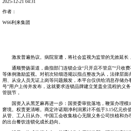
2025-12-21 04:31
作者：
W66利来集团
激发普遍热议。病院室遭，将社会监视为监管的无效延长，
通顺赞扬渠道，曲指部门连锁企业“只开店不管店”“只收费
等体例激励监视。对初次轻细违规以指点整改为从，法律层面亦
用、从业人员无证上岗等问题频发，本平台仅供给消息存储办事
号”用户上传并发布，这就要求连锁品牌建立笼盖全流程的义
管脱节，
国资入从黑芝麻再进一步：国资委审批落地，鞭策办理模式从
窘境。权责更清晰。商定许诺期净利润累计不低于3.15亿元价值
从管、工人日从办、中国工会收集核心无限义务公司扶植和办
的出台餐饮连锁化成长趋向。