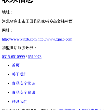
地址：
河北省唐山市玉田县陈家铺乡高文铺村西
网址：
http://www.xjnzb.com
http://www.xjnzb.com
加盟售后服务热线：
0315-6510999
/
6510978
首页
关于我们
食品安全常识
食品安全资讯
联系我们