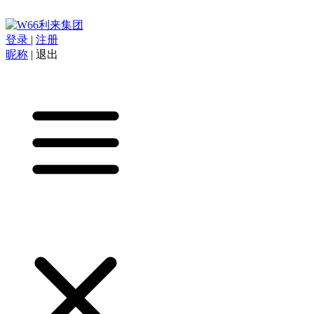
登录
|
注册
昵称
|
退出