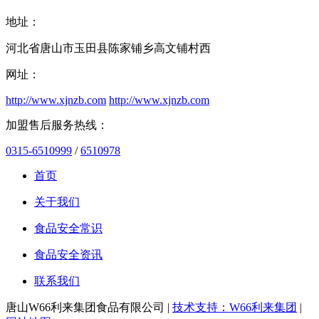
地址：
河北省唐山市玉田县陈家铺乡高文铺村西
网址：
http://www.xjnzb.com
http://www.xjnzb.com
加盟售后服务热线：
0315-6510999
/
6510978
首页
关于我们
食品安全常识
食品安全资讯
联系我们
唐山W66利来集团食品有限公司 |
技术支持：W66利来集团
|