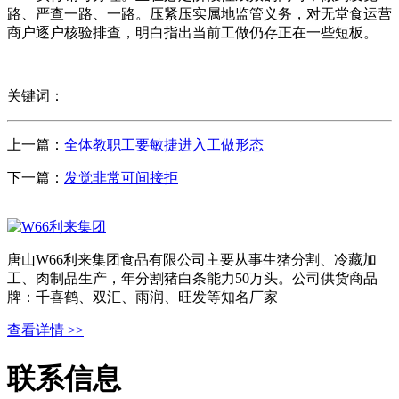
路、严查一路、一路。压紧压实属地监管义务，对无堂食运营
商户逐户核验排查，明白指出当前工做仍存正在一些短板。
关键词：
上一篇：
全体教职工要敏捷进入工做形态
下一篇：
发觉非常可间接拒
唐山W66利来集团食品有限公司主要从事生猪分割、冷藏加
工、肉制品生产，年分割猪白条能力50万头。公司供货商品
牌：千喜鹤、双汇、雨润、旺发等知名厂家
查看详情 >>
联系信息