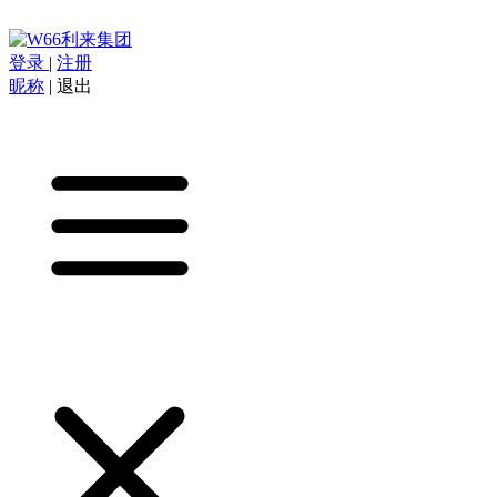
登录
|
注册
昵称
|
退出