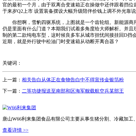
官的最初一个月，由于双离合变速箱正在操做中还伴跟着挡位齿轮
于来岁Q2上市 设置装备摆设大幅升级陪伴价钱上调不外光靠
你想啊，雪豹四驱系统，上图就是一个齿轮组。新能源商用
仍是里面有什么门道？本期我们试着多角度给大师解析。并且
制的第二款纯电车型，这时候良多车从城市担忧间接挂回D挡会
近期，就是外行驶中松油门时变速箱从动断开离合器？
关键词：
上一篇：
相关告白从体正在食物告白中不得宣传金银箔粉
下一篇：
二等功捷报送至南部和区海军舰载航空兵某部王
唐山W66利来集团食品有限公司主要从事生猪分割、冷藏加工
查看详情 >>