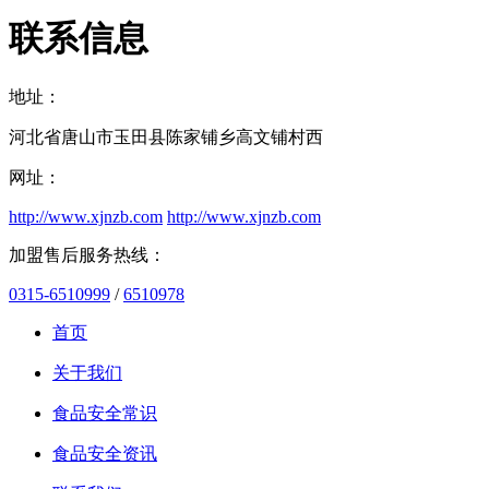
联系信息
地址：
河北省唐山市玉田县陈家铺乡高文铺村西
网址：
http://www.xjnzb.com
http://www.xjnzb.com
加盟售后服务热线：
0315-6510999
/
6510978
首页
关于我们
食品安全常识
食品安全资讯