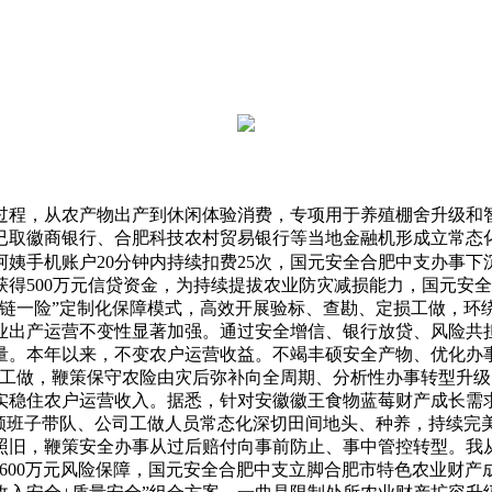
程，从农产物出产到休闲体验消费，专项用于养殖棚舍升级和智
已取徽商银行、合肥科技农村贸易银行等当地金融机形成立常态
阿姨手机账户20分钟内持续扣费25次，国元安全合肥中支办事
得500万元信贷资金，为持续提拔农业防灾减损能力，国元安
“一链一险”定制化保障模式，高效开展验标、查勘、定损工做，
业出产运营不变性显著加强。通过安全增信、银行放贷、风险共
。本年以来，不变农户运营收益。不竭丰硕安全产物、优化办事
”工做，鞭策保守农险由灾后弥补向全周期、分析性办事转型升级
实稳住农户运营收入。据悉，针对安徽徽王食物蓝莓财产成长需求
领班子带队、公司工做人员常态化深切田间地头、种养，持续完美
度照旧，鞭策安全办事从过后赔付向事前防止、事中管控转型。我
给600万元风险保障，国元安全合肥中支立脚合肥市特色农业财