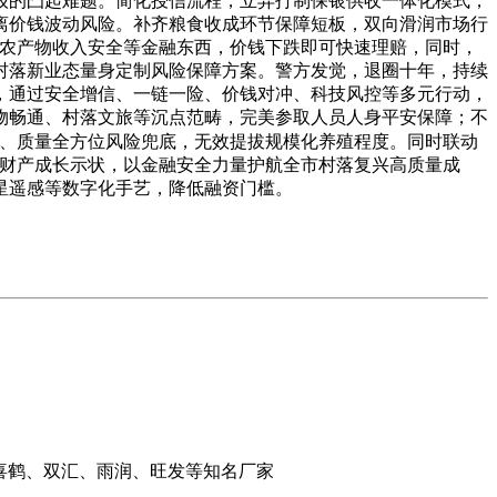
升级的凸起难题。简化授信流程，立异打制保银供收一体化模式，
离价钱波动风险。补齐粮食收成环节保障短板，双向滑润市场行
、农产物收入安全等金融东西，价钱下跌即可快速理赔，同时，
村落新业态量身定制风险保障方案。警方发觉，退圈十年，持续
，通过安全增信、一链一险、价钱对冲、科技风控等多元行动，
物畅通、村落文旅等沉点范畴，完美参取人员人身平安保障；不
场、质量全方位风险兜底，无效提拔规模化养殖程度。同时联动
排财产成长示状，以金融安全力量护航全市村落复兴高质量成
星遥感等数字化手艺，降低融资门槛。
喜鹤、双汇、雨润、旺发等知名厂家