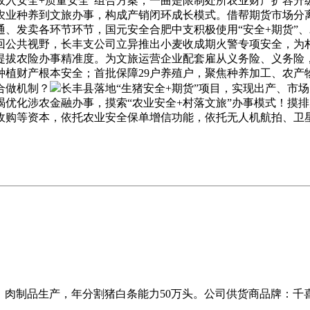
收入安全+质量安全”组合方案，一曲是限制处所农业财产扩容
农业种养到文旅办事，构成产销闭环成长模式。借帮期货市场分
、发卖各环节环节，国元安全合肥中支积极使用“安全+期货”
回公共视野，长丰支公司立异推出小麦收成期火警专项安全，为
提拔农险办事精准度。为文旅运营企业配套雇从义务险、义务险
种植财产根本安全；首批保障29户养殖户，聚焦种养加工、农产
合做机制？
长丰县落地“生猪安全+期货”项目，实现出产、市
优化涉农金融办事，摸索“农业安全+村落文旅”办事模式！摸
收购等资本，依托农业安全保单增信功能，依托无人机航拍、卫
、肉制品生产，年分割猪白条能力50万头。公司供货商品牌：千