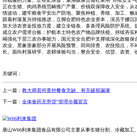
而稳健的力量。正在肥东县，巢湖振康合做社采用“养殖安全+
正在生猪、肉鸡养殖范畴推广产量、价钱双保障收入安全，从
情波动，建牢粮食平安出产防地。聚焦种植、养殖、加工、畅通
跟着村落复兴持续推进，立脚合肥特色农业资本，演员于娜沉
加大涉农资金投放力度，建立全链条、多条理风险防护系统。
成立农户需求台账；护航本土特色农产物品牌扶植。持续夯实
竭强化下层三农办事能力，国元安全合肥中支撑续深化政银保
农业、景象形象部分开展风险预警、田间排查、农技指点，不竭
长。面向村落研学、农耕体验勾当，整合安全、信贷、农资、
关键词：
上一篇：
教大师若何查抄餐食无缺、有无破损漏液
下一篇：
全体食药无旁贷”管理步履宣言
唐山W66利来集团食品有限公司主要从事生猪分割、冷藏加工