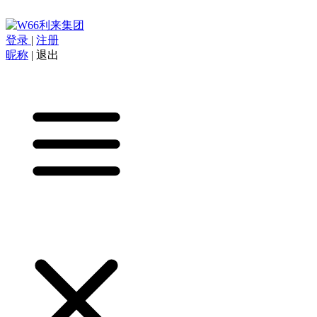
登录
|
注册
昵称
|
退出