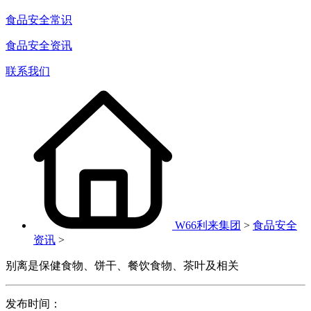
食品安全常识
食品安全资讯
联系我们
W66利来集团
>
食品安全
资讯
>
别离是保健食物、饼干、餐饮食物、茶叶及相关
发布时间：