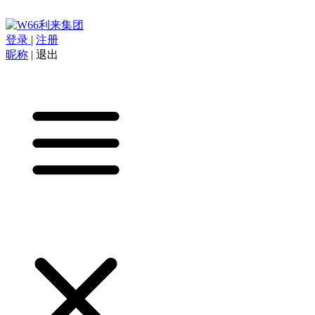
登录
|
注册
昵称
|
退出