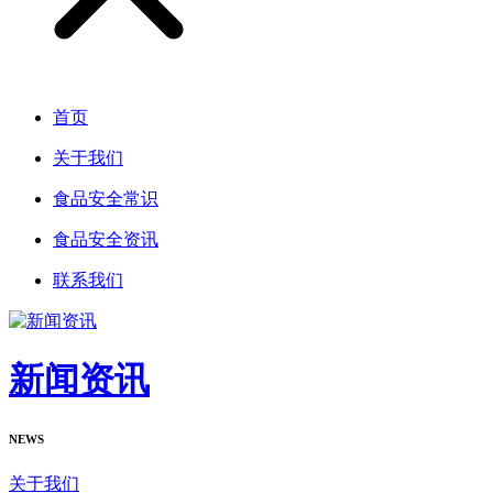
首页
关于我们
食品安全常识
食品安全资讯
联系我们
新闻资讯
NEWS
关于我们