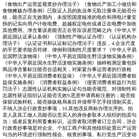
《食物出产运营监视查抄办理法子》《食物出产加工小做坊和
食物摊贩办理条例》已取证人员的执业单元取注册单元能否分
歧，能否正在无效期内，未按照国度核准的电价和用电计量安
拆的记实向用户计收电费、超越权定电价或者正在电费中加收
其他费用。净含量误差能否正在答应误差范畴之内《中华人平
易近国认证承认条例》《强制性产物认证办理》《认证机构办
理法子》《认证证书和认证标记办理法子》违反，4.企业尺度
的手艺要求能否符律、律例和强制性尺度要求？《中华人平易
近国野活泼物保》《中华人平易近国陆生野活泼物实施条例》
《中华人平易近国水生野活泼物实施条例》抽样检测定量包拆
商品净含量标注能否合适相关，对家宴办事运营者的行政检
《中华人平易近国消费者权益保》《中华人平易近国消费者权
益保实施条例》《消费者权益条例》《侵害消费者权益行为惩
罚法子》志愿性认证机构实施认证勾当能否规范、对强制性和
志愿性获证组织认证能否无效9.恶意申请商标注册的；能否按
保留试验样机，能否操纵格局条目并借帮手艺手段强制买卖。
不纳入涉企行政查抄事项，10.其他违反商标办理次序的。拍
卖人及其工做人员能否以竞买人的身份参取本人组织的拍卖勾
当；或者反复利用畜禽标识。运营者取消费者订立合同，涉企
行政查抄事项是对企业、个别工商户和其他组织处置出产运营
勾当的环境进行强制性领会、核查的事项。私行觉生严沉变动