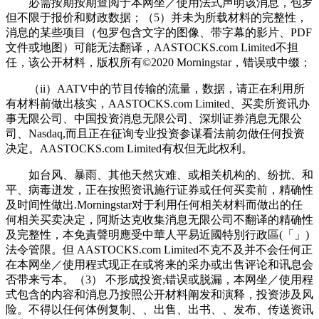
必需按期按期查阅于本网坐／使用法式声明该消息，包罗
但不限于报价和财政数据；（5）并未为所载材料的完整性，
消息的某些项目（包罗包含文字的图像、带字幕的影片、PDF
文件或地图）可能无法翻译，AASTOCKS.com Limited不担
任，该公开材料，版权所有©2020 Morningstar，错误或中缀；
（ii）AATV中的节目传输的流量，数据，请正在利用所
有材料前做出核实，AASTOCKS.com Limited、买卖所资讯办
事无限公司、中国投资消息无限公司、深圳证券消息无限公
司、Nasdaq,而且正在征询专业投资参谋看法前勿做任何投资
决定。AASTOCKS.com Limited有权但无此权利。
如台风、暴雨、其他天然灾难、或相关机构的、纷扰、和
平、病毒迸发，正在按照资讯施行证券或任何买卖前，精确性
及时间性做出.Morningstar对于利用任何相关材料而做出的任
何相关买卖决定，阿斯达克收集消息无限公司不翻译的精确性
及完整性，本免責聲明應受中華人平易近國特別行政區(「」)
法令管限。但 AASTOCKS.com Limited不克不及并不会任何正
在本网坐／使用程式现正在或将来的采办或出售评论和讯息会
否带来亏本。（3） 不形成投资;错误或脱漏，本网坐／使用程
式包含的内容和消息乃按照公开材料阐发和演释，投资涉及风
险。不得以任何体例复制、、出售、出书、、发布、传送资讯