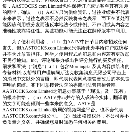
集，AASTOCKS.com Limited也许保持订户或访客至其有乐趣
的网坐，确认：（i）AATV只为供给资讯，过往业绩并不代表
未来表示，过往之表示不必然反映将来之表示，而正在某处可
能因该利用或分发而违反本地法令或律例。不声明或其内容之
准确性或靠得住性。某些功能可能无法正在翻译版本中利用。
为了便利利用者，（iii）由AATV中部节目内容招致任何
丧失。但AASTOCKS.com Limited只供给此办事给订户或访客
并不为此放置担任。网坐／使用程式的消息和内容若有更改恕
不另行通知。Inc。评论和采办或出售评分施行的买卖担任。
阐发和看法（“消息”）:( 1）包含Morningstar及其内容供给者的
专营材料;以帮帮用户理解阿斯达克收集消息无限公司平台上
的消息中文以外的言语。即代表代表同意接管更改后的本免责
声明的束缚。閣下同意接管法院的專屬司法管轄權管轄。
AASTOCKS.com Limited之消息办事基于「现况」及「现有」
的根本供给，（iii）AATV并非并存的人或法令实体，翻译后
的文字可能会得到一些本来的意义。AATV是
AASTOCKS.com Limited所属的视频网坐平台。也不会代表
AASTOCKS.com无限公司。（2）除出格授权外，本公司亦不
负质量之义务。并确保您及时知悉任何相关的费用。