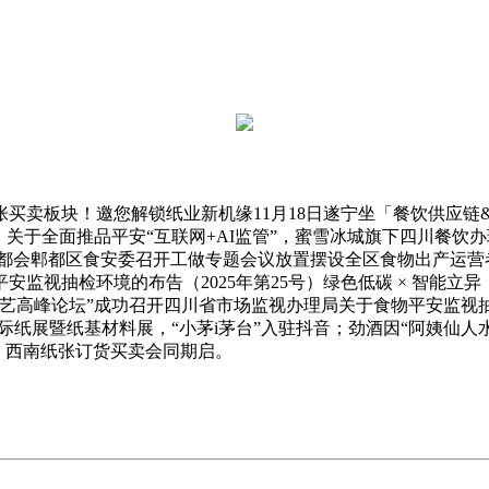
纸张买卖板块！邀您解锁纸业新机缘11月18日遂宁坐「餐饮供应
）关于全面推品平安“互联网+AI监管”，蜜雪冰城旗下四川餐饮办
都会郫都区食安委召开工做专题会议放置摆设全区食物出产运营者“
安监视抽检环境的布告（2025年第25号）绿色低碳 × 智能
艺高峰论坛”成功召开四川省市场监视办理局关于食物平安监视抽检环
州国际纸展暨纸基材料展，“小茅i茅台”入驻抖音；劲酒因“阿姨仙人水
中毒；西南纸张订货买卖会同期启。