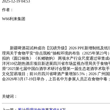
2025-12-19 04:53
作者：
W66利来集团
新疆啤酒花试种成功【沉磅升级】2026 PPE新增制纸及
理局关于食物平安“你点我检”抽检环境的布告（2025年第23号
拟的《圆口铜鱼》《长鳍吻鮈》 两项水产行业尺度通过审查成
洋河10亿朗热酒庄项目新进展四川省市场监视办理局关于食物平
滑“2025第七届中国白酒学术研讨会暨第一届生态老酒学术取手
文化贸易项目；前10月四川省啤酒产量增加5.5%；2026 广
会2026年3月17-19日举办，上百名中方参展人员正在食物
关键词：
上一篇：
累计受理涉外海事案件8.8万