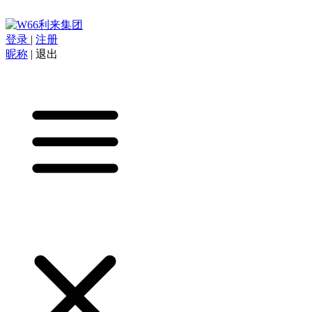
登录
|
注册
昵称
|
退出